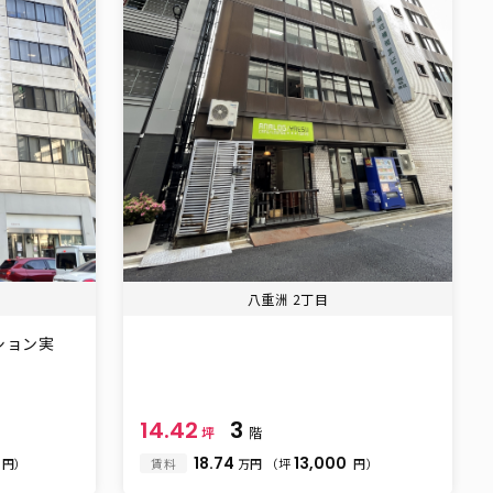
八重洲 2丁目
ション実
14.42
3
坪
階
18.74
13,000
円）
賃料
万円
（坪
円）