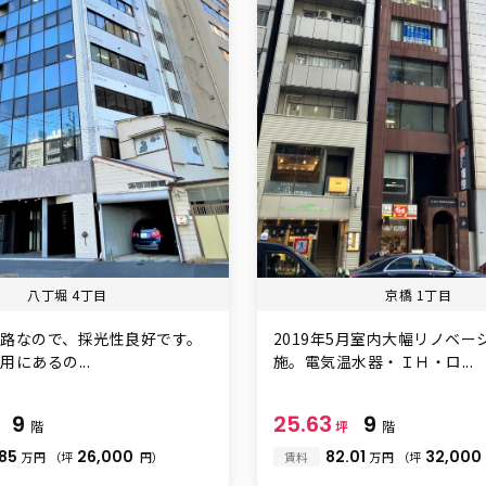
八丁堀 4丁目
京橋 1丁目
路なので、採光性良好です。
2019年5月室内大幅リノベー
にあるの...
施。電気温水器・ＩＨ・ロ...
9
25.63
9
坪
階
坪
階
.85
26,000
82.01
32,000
万円
（坪
円）
賃料
万円
（坪