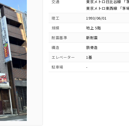
交通
東京メトロ日比谷線 「茅
東京メトロ東西線 「茅場
竣工
1993/06/01
規模
地上 5階
耐震基準
新耐震
構造
鉄骨造
エレベーター
1基
駐車場
-