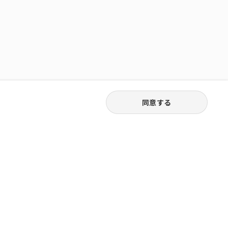
同意する
03-6262-5940
お電話受付｜平日9:30〜18:00