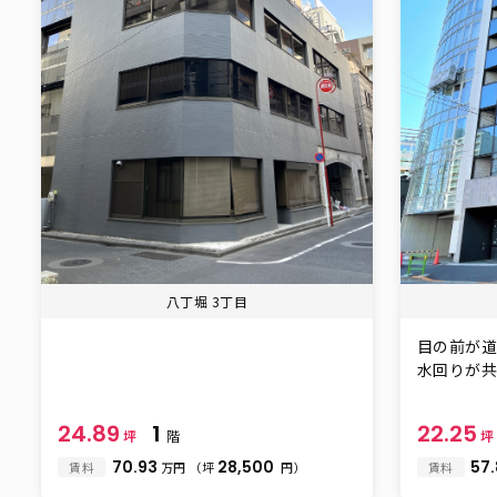
八丁堀 3丁目
目の前が道
水回りが共用
24.89
1
22.25
坪
階
70.93
28,500
57
賃料
万円
（坪
円）
賃料