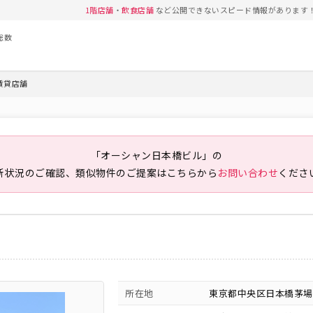
1階店舗
・
飲食店舗
など公開できないスピード情報があります
総数
賃貸店舗
「オーシャン日本橋ビル」の
新状況のご確認、類似物件のご提案は
こちらから
お問い合わせ
くださ
所在地
東京都中央区日本橋茅場町