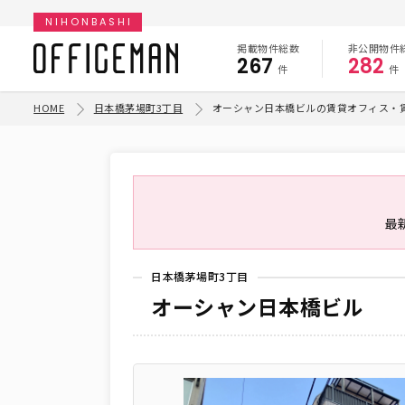
NIHONBASHI
掲載物件総数
非公開物件
267
282
件
件
HOME
日本橋茅場町3丁目
オーシャン日本橋ビルの賃貸オフィス・
最
日本橋茅場町3丁目
オーシャン日本橋ビル