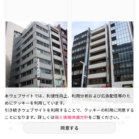
本ウェブサイトでは、利便性向上、利用分析および広告配信等のた
めにクッキーを利用しています。
京橋 1丁目
京橋 2丁目
引き続きウェブサイトを利用することで、クッキーの利用に同意する
ことになります。詳しくは
個人情報保護方針
をご覧ください。
完全予約制の業態のみ来店型テ
約40坪の区画の募集です。24時
ナント相談可能です。諸条件
間利用可能です。専用男女別
同意する
相...
ト...