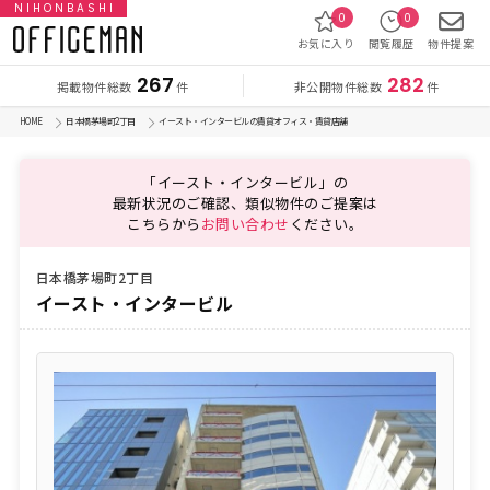
NIHONBASHI
0
0
お気に入り
閲覧履歴
物件提案
267
282
掲載物件総数
非公開物件総数
件
件
HOME
日本橋茅場町2丁目
イースト・インタービルの賃貸オフィス・賃貸店舗
「イースト・インタービル」の
最新状況のご確認、類似物件のご提案は
こちらから
お問い合わせ
ください。
日本橋茅場町2丁目
イースト・インタービル