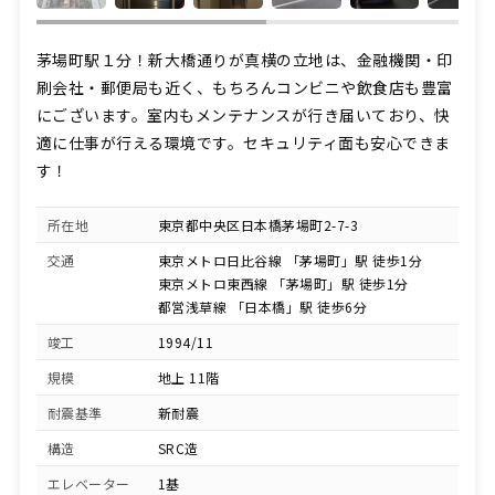
茅場町駅１分！新大橋通りが真横の立地は、金融機関・印
刷会社・郵便局も近く、もちろんコンビニや飲食店も豊富
にございます。室内もメンテナンスが行き届いており、快
適に仕事が行える環境です。セキュリティ面も安心できま
す！
所在地
東京都中央区日本橋茅場町2-7-3
交通
東京メトロ日比谷線 「茅場町」駅 徒歩1分
東京メトロ東西線 「茅場町」駅 徒歩1分
都営浅草線 「日本橋」駅 徒歩6分
竣工
1994/11
規模
地上 11階
耐震基準
新耐震
構造
SRC造
エレベーター
1基