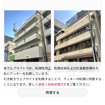
本ウェブサイトでは、利便性向上、利用分析および広告配信等のた
めにクッキーを利用しています。
日本橋茅場町 2丁目
日本橋本町 2丁目
引き続きウェブサイトを利用することで、クッキーの利用に同意する
マンションタイプのようなオフ
事務所・店舗相談可能です！
ことになります。詳しくは
個人情報保護方針
をご覧ください。
ィスビル。バルコニーが部屋
に...
同意する
11.79
4
35.46
3
坪
階
坪
階