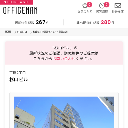
NIHONBASHI
0
0
お気に入り
閲覧履歴
物件提案
267
280
掲載物件総数
非公開物件総数
件
件
HOME
京橋2丁目
杉山ビルの賃貸オフィス・賃貸店舗
「杉山ビル」の
最新状況のご確認、類似物件のご提案は
こちらから
お問い合わせ
ください。
京橋2丁目
杉山ビル