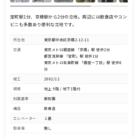
宝町駅1分、京橋駅から2分の立地。周辺には飲食店やコン
ビニも多数あり便利な立地です。
所在地
東京都中央区京橋2-12-11
交通
東京メトロ銀座線 「京橋」駅 徒歩2分
都営浅草線 「宝町」駅 徒歩1分
東京メトロ有楽町線 「銀座一丁目」駅 徒歩8
分
竣工
2002/12
規模
地上 9階 / 地下1階付
耐震基準
新耐震
構造
鉄骨造
エレベーター
１基
駐車場
無し