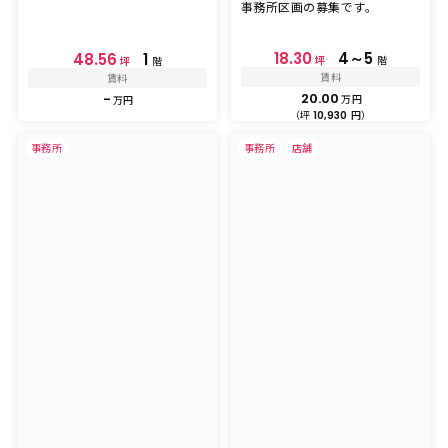
事務所区画の募集です。
18.30
4～5
48.56
1
坪
階
坪
階
賃料
賃料
20.00
-
万円
万円
（坪
円）
10,930
事務所
事務所
店舗