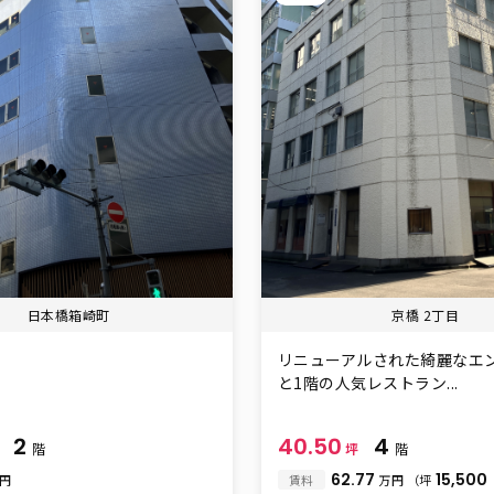
日本橋箱崎町
京橋 2丁目
リニューアルされた綺麗なエ
と1階の人気レストラン...
2
40.50
4
坪
階
坪
階
62.77
15,500
万円
賃料
万円
（坪