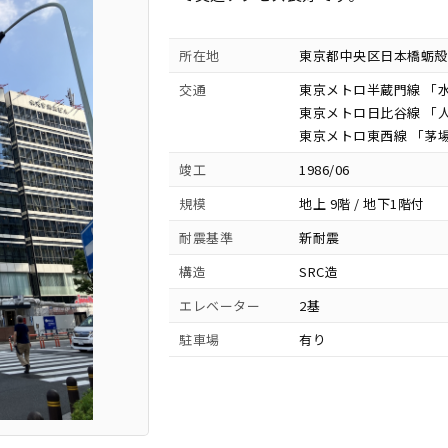
所在地
東京都中央区日本橋蛎殻町1
交通
東京メトロ半蔵門線 「水
東京メトロ日比谷線 「人
東京メトロ東西線 「茅場
竣工
1986/06
規模
地上 9階 / 地下1階付
耐震基準
新耐震
構造
SRC造
エレベーター
2基
駐車場
有り