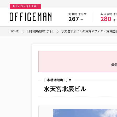
NIHONBASHI
掲載物件総数
非公開物件
267
280
件
件
HOME
日本橋蛎殻町1丁目
水天宮北辰ビルの賃貸オフィス・賃貸店
最
日本橋蛎殻町1丁目
水天宮北辰ビル