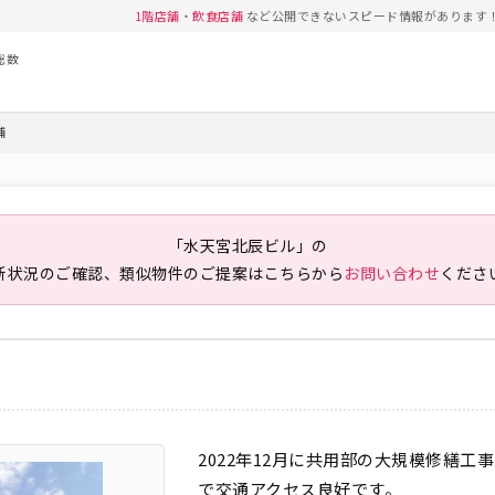
1階店舗
・
飲食店舗
など公開できないスピード情報があります
総数
舗
「水天宮北辰ビル」の
新状況のご確認、類似物件のご提案は
こちらから
お問い合わせ
くださ
2022年12月に共用部の大規模修繕
で交通アクセス良好です。