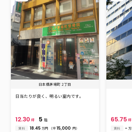
日本橋茅場町 2丁目
日当たりが良く、明るい室内です。
12.30
5
65.75
坪
階
18.45
15,000
-
賃料
万円
（坪
円）
賃料