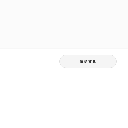
同意する
03-6262-5940
お電話受付｜平日9:30〜18:00