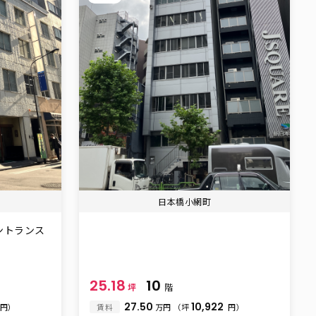
日本橋小網町
ントランス
25.18
10
坪
階
27.50
10,922
円）
賃料
万円
（坪
円）