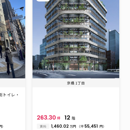
京橋 1丁目
別トイレ・
263.30
12
坪
階
1,460.02
55,451
円）
賃料
万円
（坪
円）