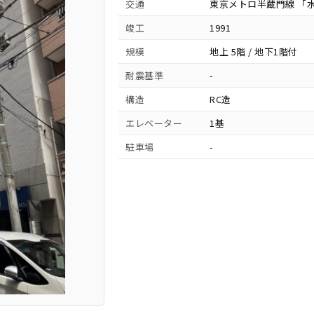
交通
東京メトロ半蔵門線 「水
竣工
1991
規模
地上 5階 / 地下1階付
耐震基準
-
構造
RC造
エレベーター
1基
駐車場
-