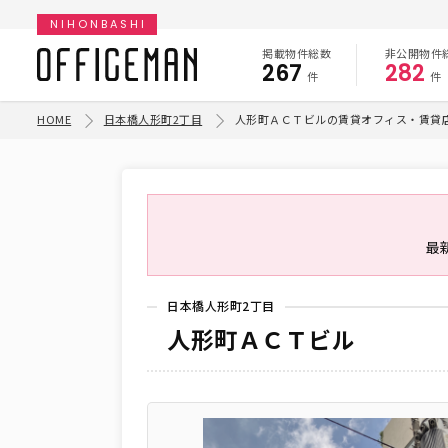
NIHONBASHI
掲載物件総数
非公開物件
267
282
件
件
HOME
日本橋人形町2丁目
人形町ＡＣＴビルの賃貸オフィス・賃貸
最
日本橋人形町2丁目
人形町ＡＣＴビル