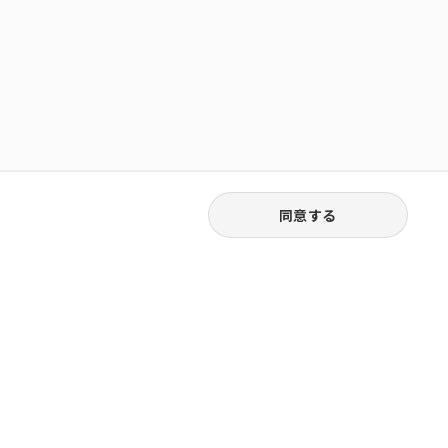
同意する
03-6262-5940
お電話受付｜平日9:30〜18:00