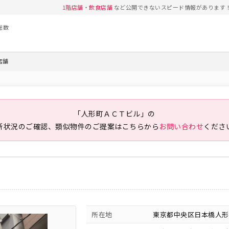
1階店舗
・
飲食店舗
など公開できないスピード情報があります
総数
店舗
「人形町ＡＣＴビル」の
新状況のご確認、類似物件のご提案は
こちらから
お問い合わせ
くださ
所在地
東京都中央区日本橋人形町2