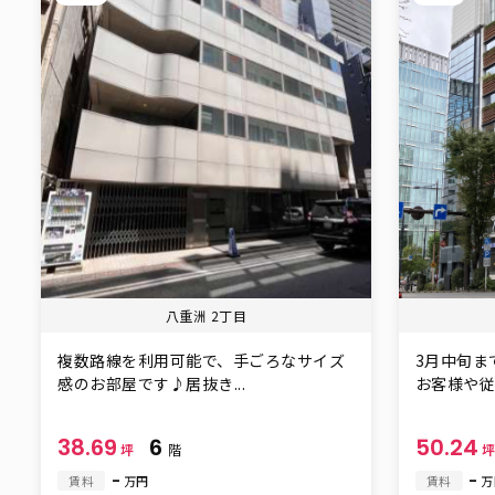
八重洲 2丁目
複数路線を利用可能で、手ごろなサイズ
3月中旬ま
感のお部屋です♪居抜き...
お客様や従業
38.69
6
50.24
坪
階
-
-
賃料
万円
賃料