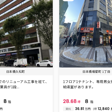
日本橋久松町
日本橋堀留町 1丁目
でのリニューアル工事を経て、
1フロア1テナント、専用男女
員が1段...
給湯室があります。
8
28.68
８
坪
階
坪
階
36.81
12,840
万円
賃料
万円
（坪