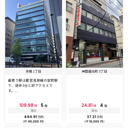
京橋 1丁目
神田鍛冶町 3丁目
最寄り駅は都営浅草線の宝町駅
で、徒歩3分と好アクセスで
す。...
109.98
5
24.81
4
坪
階
坪
階
賃料
賃料
494.91
37.21
万円
万円
（坪
円）
（坪
円）
45,000
15,000