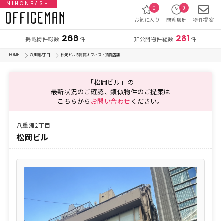
NIHONBASHI
0
0
お気に入り
閲覧履歴
物件提案
266
281
掲載物件総数
非公開物件総数
件
件
HOME
八重洲2丁目
松岡ビルの賃貸オフィス・賃貸店舗
「松岡ビル」の
最新状況のご確認、類似物件のご提案は
こちらから
お問い合わせ
ください。
八重洲2丁目
松岡ビル