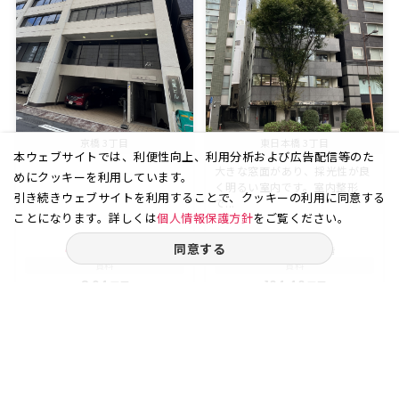
京橋 3丁目
東日本橋 3丁目
本ウェブサイトでは、利便性向上、利用分析および広告配信等のた
大きな窓面があり、採光性が良
めにクッキーを利用しています。
く明るい室内です。室内整形
引き続きウェブサイトを利用することで、クッキーの利用に同意する
で...
ことになります。詳しくは
個人情報保護方針
をご覧ください。
同意する
4.80
10
58.00
5
坪
階
坪
階
賃料
賃料
8.64
104.40
万円
万円
（坪
円）
（坪
円）
18,000
18,000