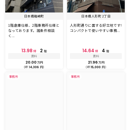
日本橋箱崎町
日本橋人形町 2丁目
1階倉庫仕様、2階事務所仕様と
人形町通りに面する好立地です!
なっております。諸条件相談
コンパクトで使いやすい事務...
く...
13.98
2
14.64
4
坪
階
坪
階
賃料
賃料
20.00
21.96
万円
万円
（坪
円）
（坪
円）
14,306
15,000
事務所
事務所