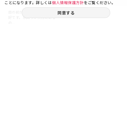
ことになります。詳しくは
個人情報保護方針
をご覧ください。
八丁堀 4丁目
日本橋小伝馬町
目の前が道路なので、採光性良
同意する
好です。水回りが共用にある
の...
22.25
9
58.53
2
坪
階
坪
階
賃料
賃料
57.85
87.79
万円
万円
（坪
円）
（坪
円）
26,000
15,000
ご相談やご不明な点など、
お気軽にお問い合わせください。
03-6262-5940
お電話受付｜平日9:30〜18:00