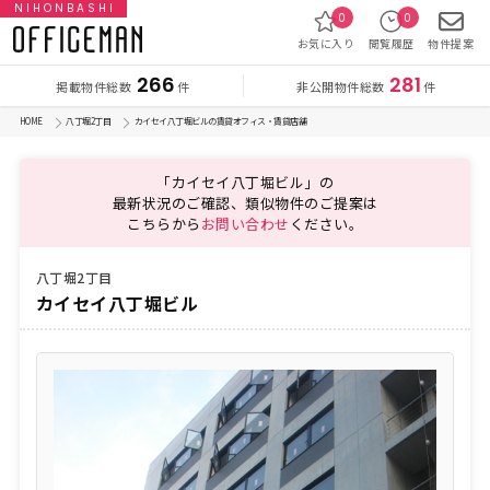
NIHONBASHI
0
0
お気に入り
閲覧履歴
物件提案
266
281
掲載物件総数
非公開物件総数
件
件
HOME
八丁堀2丁目
カイセイ八丁堀ビルの賃貸オフィス・賃貸店舗
「カイセイ八丁堀ビル」の
最新状況のご確認、類似物件のご提案は
こちらから
お問い合わせ
ください。
八丁堀2丁目
カイセイ八丁堀ビル