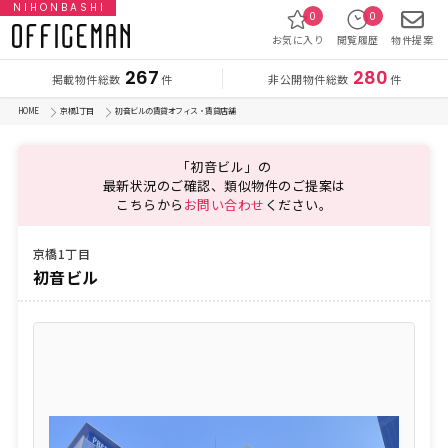
NIHONBASHI
0
0
お気に入り
閲覧履歴
物件提案
267
280
掲載物件総数
非公開物件総数
件
件
HOME
京橋1丁目
初音ビルの賃貸オフィス・賃貸店舗
「初音ビル」の
最新状況のご確認、類似物件のご提案は
こちらから
お問い合わせ
ください。
京橋1丁目
初音ビル