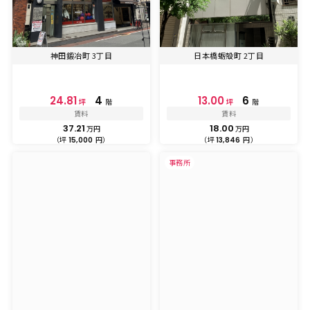
神田鍛冶町 3丁目
日本橋蛎殻町 2丁目
24.81
4
13.00
6
坪
階
坪
階
賃料
賃料
37.21
18.00
万円
万円
（坪
円）
（坪
円）
15,000
13,846
事務所