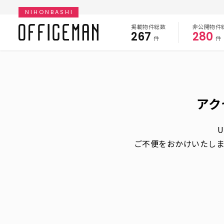
NIHONBASHI
掲載物件総数
非公開物件
267
280
件
件
アク
ご不便をおかけいたし