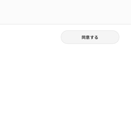
同意する
03-6262-5940
お電話受付｜平日9:30〜18:00
株式会社ピュアジャパン
橋堀留町