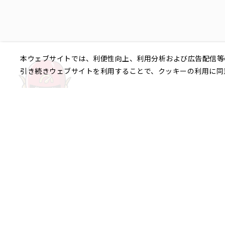
本ウェブサイトでは、利便性向上、利用分析および広告配信等
引き続きウェブサイトを利用することで、クッキーの利用に同
ご相談やご不明な点など、
銀座エリア
銀座1丁目
銀座2丁目
銀座3丁目
八重洲、日本橋エリア
日本橋
京橋
八重洲
日本橋茅場