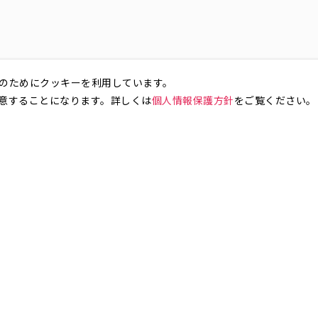
のためにクッキーを利用しています。
意することになります。詳しくは
個人情報保護方針
をご覧ください。
お気軽にお問い合わせください。
銀座4丁目
銀座5丁目
銀座6丁目
銀座7丁目
銀座8丁目
町
八丁堀
日本橋兜町
日本橋本石町
日本橋室町
日本橋本町
日本