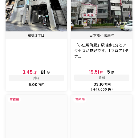
京橋 2丁目
日本橋小伝馬町
「小伝馬町駅」駅徒歩1分とア
クセスが良好です。1フロア1テ
ナ...
19.51
5
3.45
B1
坪
階
坪
階
賃料
賃料
33.16
5.00
万円
万円
（坪
円）
17,000
事務所
事務所