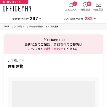
NIHONBASHI
0
0
お気に入り
閲覧履歴
物件提案
267
282
掲載物件総数
非公開物件総数
件
件
HOME
八丁堀2丁目
住川建物の賃貸オフィス・賃貸店舗
「住川建物」の
最新状況のご確認、類似物件のご提案は
こちらから
お問い合わせ
ください。
八丁堀2丁目
住川建物