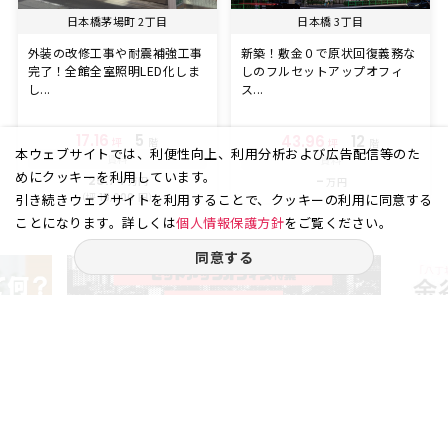
日本橋茅場町 2丁目
日本橋 3丁目
外装の改修工事や耐震補強工事
新築！敷金０で原状回復義務な
完了！全館全室照明LED化しま
しのフルセットアップオフィ
し...
ス...
17.16
5
43.96
12
坪
階
坪
階
本ウェブサイトでは、利便性向上、利用分析および広告配信等のた
賃料
賃料
めにクッキーを利用しています。
25.74
-
万円
万円
（坪
円）
15,000
引き続きウェブサイトを利用することで、クッキーの利用に同意する
ことになります。詳しくは
個人情報保護方針
をご覧ください。
同意する
ご相談やご不明な点など、
お気軽にお問い合わせください。
03-6262-5940
お電話受付｜平日9:30〜18:00