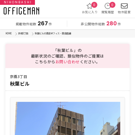
NIHONBASHI
0
0
お気に入り
閲覧履歴
物件提案
267
280
掲載物件総数
非公開物件総数
件
件
HOME
京橋3丁目
秋葉ビルの賃貸オフィス・賃貸店舗
「秋葉ビル」の
最新状況のご確認、類似物件のご提案は
こちらから
お問い合わせ
ください。
京橋3丁目
秋葉ビル