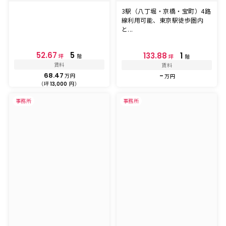
3駅（八丁堀・京橋・宝町）4路
線利用可能、東京駅徒歩圏内
と...
52.67
5
133.88
1
坪
階
坪
階
賃料
賃料
68.47
-
万円
万円
（坪
円）
13,000
事務所
事務所