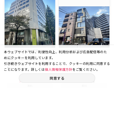
日本橋 3丁目
東日本橋 2丁目
本ウェブサイトでは、利便性向上、利用分析および広告配信等のた
めにクッキーを利用しています。
昭和通り沿いに面しており、歩
引き続きウェブサイトを利用することで、クッキーの利用に同意する
道橋を渡ると日本橋駅、東京
駅...
ことになります。詳しくは
個人情報保護方針
をご覧ください。
同意する
21.35
9
10.01
2
坪
階
坪
階
賃料
賃料
38.43
20.00
万円
万円
（坪
円）
（坪
円）
18,000
19,980