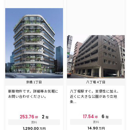
京橋 1丁目
八丁堀 4丁目
新築物件です。詳細等お気軽に
八丁堀駅すぐ。至便性に加え、
お問い合わせください。
近くに大きな公園があり立地
条...
17.54
6
253.76
2
坪
階
坪
階
賃料
賃料
14.90
1,290.00
万円
万円