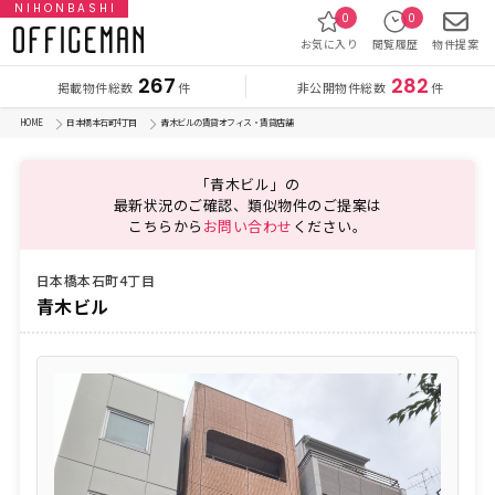
NIHONBASHI
0
0
お気に入り
閲覧履歴
物件提案
267
282
掲載物件総数
非公開物件総数
件
件
HOME
日本橋本石町4丁目
青木ビルの賃貸オフィス・賃貸店舗
「青木ビル」の
最新状況のご確認、類似物件のご提案は
こちらから
お問い合わせ
ください。
日本橋本石町4丁目
青木ビル