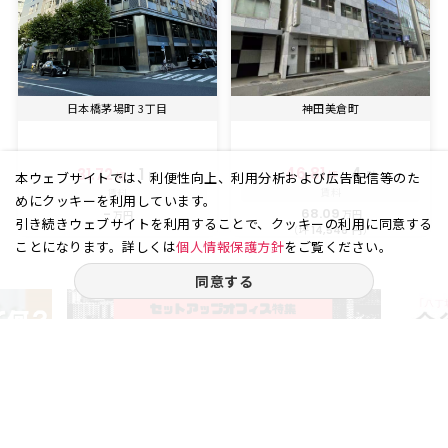
日本橋茅場町 3丁目
神田美倉町
46.81
4
31.72
1
坪
階
坪
階
本ウェブサイトでは、利便性向上、利用分析および広告配信等のた
賃料
賃料
めにクッキーを利用しています。
68.09
-
万円
万円
引き続きウェブサイトを利用することで、クッキーの利用に同意する
（坪
円）
14,546
ことになります。詳しくは
個人情報保護方針
をご覧ください。
同意する
ご相談やご不明な点など、
お気軽にお問い合わせください。
03-6262-5940