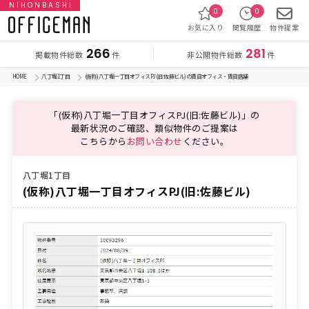
NIHONBASHI
0
0
お気に入り
閲覧履歴
物件提案
266
281
掲載物件総数
非公開物件総数
件
件
HOME
八丁堀1丁目
(仮称)八丁堀一丁目オフィスPJ(旧:佐藤ビル)の賃貸オフィス・賃貸店舗
「(仮称)八丁堀一丁目オフィスPJ(旧:佐藤ビル)」の
最新状況のご確認、類似物件のご提案は
こちらから
お問い合わせ
ください。
八丁堀1丁目
(仮称)八丁堀一丁目オフィスPJ(旧:佐藤ビル)