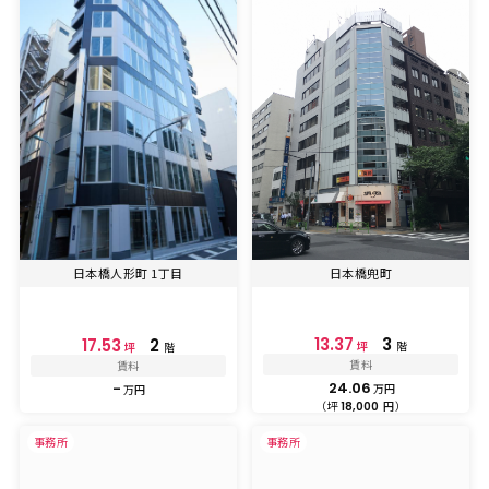
日本橋人形町 1丁目
日本橋兜町
13.37
3
17.53
2
坪
階
坪
階
賃料
賃料
24.06
-
万円
万円
（坪
円）
18,000
事務所
事務所