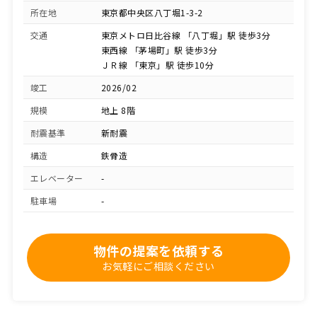
所在地
東京都中央区八丁堀1-3-2
交通
東京メトロ日比谷線 「八丁堀」駅 徒歩3分
東西線 「茅場町」駅 徒歩3分
ＪＲ線 「東京」駅 徒歩10分
竣工
2026/02
規模
地上 8階
耐震基準
新耐震
構造
鉄骨造
エレベーター
-
駐車場
-
物件の提案を依頼する
お気軽にご相談ください