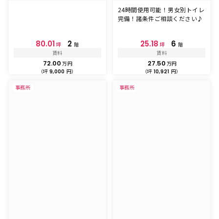
24時間使用可能！男女別トイレ
完備！諸条件ご相談ください♪
80.01
2
25.18
6
坪
階
坪
階
賃料
賃料
72.00
27.50
万円
万円
（坪
円）
（坪
円）
9,000
10,921
事務所
事務所