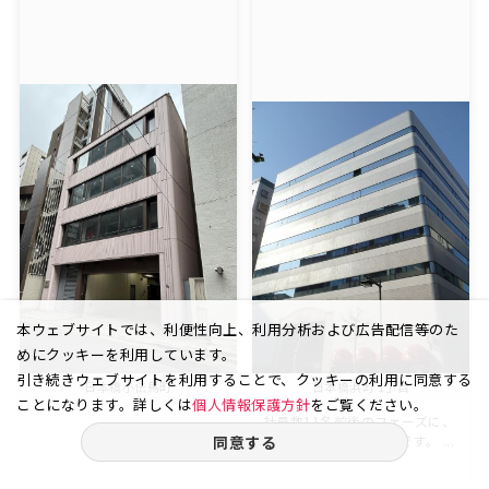
本ウェブサイトでは、利便性向上、利用分析および広告配信等のた
めにクッキーを利用しています。
引き続きウェブサイトを利用することで、クッキーの利用に同意する
日本橋小伝馬町
日本橋浜町 1丁目
ことになります。詳しくは
個人情報保護方針
をご覧ください。
社員数11名前後のフェーズに、
同意する
圧迫感なく使える広さです。 ...