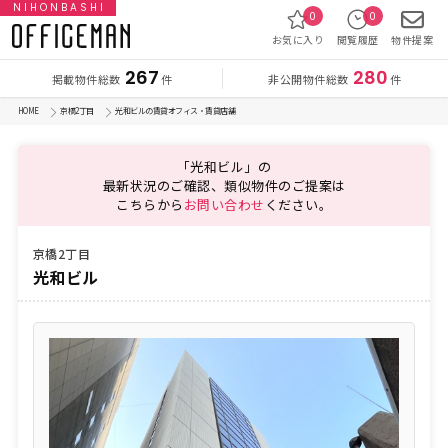
NIHONBASHI
0
0
お気に入り
閲覧履歴
物件提案
267
280
掲載物件総数
非公開物件総数
件
件
HOME
京橋2丁目
光和ビルの賃貸オフィス・賃貸店舗
「光和ビル」の
最新状況のご確認、類似物件のご提案は
こちらから
お問い合わせ
ください。
京橋2丁目
光和ビル