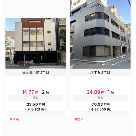
日本橋浜町 2丁目
八丁堀 3丁目
14.77
2
24.89
1
坪
階
坪
階
賃料
賃料
23.50
70.93
万円
万円
（坪
円）
（坪
円）
15,921
28,500
事務所
事務所