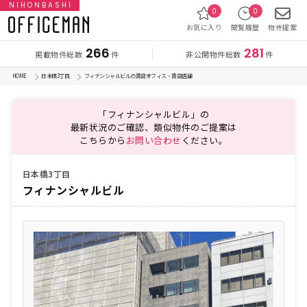
NIHONBASHI
0
0
お気に入り
閲覧履歴
物件提案
266
281
掲載物件総数
非公開物件総数
件
件
HOME
日本橋3丁目
フィナンシャルビルの賃貸オフィス・賃貸店舗
「フィナンシャルビル」の
最新状況のご確認、類似物件のご提案は
こちらから
お問い合わせ
ください。
日本橋3丁目
フィナンシャルビル