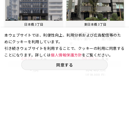
日本橋 3丁目
東日本橋 3丁目
大きな窓面があり、採光性が良
本ウェブサイトでは、利便性向上、利用分析および広告配信等のた
く明るい室内です。室内整形
めにクッキーを利用しています。
で...
引き続きウェブサイトを利用することで、クッキーの利用に同意する
ことになります。詳しくは
個人情報保護方針
をご覧ください。
58.00
5
49.14
2
坪
階
坪
階
賃料
同意する
賃料
104.40
-
万円
万円
（坪
円）
18,000
ご相談やご不明な点など、
お気軽にお問い合わせください。