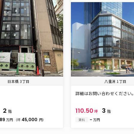
日本橋 3丁目
八重洲 1丁目
詳細はお問い合わせください
2
110.50
3
階
坪
階
.89
45,000
-
万円
（坪
円）
賃料
万円