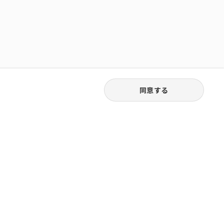
同意する
03-6262-5940
お電話受付｜平日9:30〜18:00