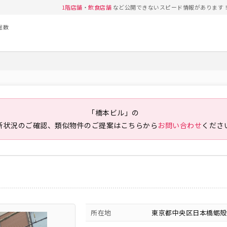
1階店舗
・
飲食店舗
など公開できないスピード情報があります
総数
「橋本ビル」の
新状況のご確認、類似物件のご提案は
こちらから
お問い合わせ
くださ
所在地
東京都中央区日本橋蛎殻町