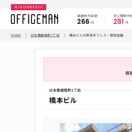
NIHONBASHI
掲載物件総数
非公開物件
266
281
件
件
HOME
日本橋蛎殻町1丁目
橋本ビルの賃貸オフィス・賃貸店舗
最
日本橋蛎殻町1丁目
橋本ビル