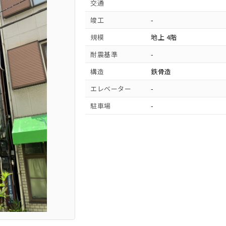
交通
竣工
-
規模
地上 4階
耐震基準
-
構造
鉄骨造
エレベーター
-
駐車場
-