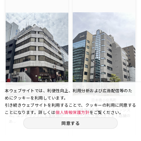
本ウェブサイトでは、利便性向上、利用分析および広告配信等のた
めにクッキーを利用しています。
八丁堀 3丁目
日本橋小伝馬町
引き続きウェブサイトを利用することで、クッキーの利用に同意する
鈴らん通り角地のオフィスビ
会議室(8名用×1)とラウンジス
ことになります。詳しくは
個人情報保護方針
をご覧ください。
ル。エントランスにも重厚感が
ペースに什器付きです！店舗の
あ...
場...
同意する
30.45
1
39.63
1
坪
階
坪
階