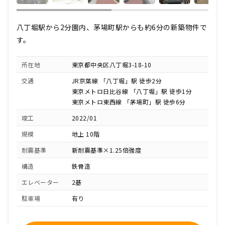
八丁堀駅から2分園内、茅場町駅からも約6分の新築物件で
す。
所在地
東京都中央区八丁堀3-18-10
交通
JR京葉線 「八丁堀」駅 徒歩2分
東京メトロ日比谷線 「八丁堀」駅 徒歩1分
東京メトロ東西線 「茅場町」駅 徒歩6分
竣工
2022/01
規模
地上 10階
耐震基準
新耐震基準×1.25倍強度
構造
鉄骨造
エレベーター
2基
駐車場
有り