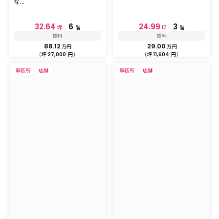
な...
32.64
6
24.99
3
坪
階
坪
階
賃料
賃料
88.12
29.00
万円
万円
（坪
円）
（坪
円）
27,000
11,604
事務所
店舗
事務所
店舗