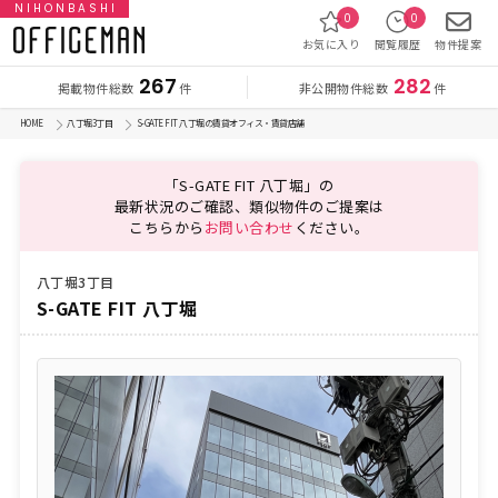
NIHONBASHI
0
0
お気に入り
閲覧履歴
物件提案
267
282
掲載物件総数
非公開物件総数
件
件
HOME
八丁堀3丁目
S-GATE FIT 八丁堀の賃貸オフィス・賃貸店舗
「S-GATE FIT 八丁堀」の
最新状況のご確認、類似物件のご提案は
こちらから
お問い合わせ
ください。
八丁堀3丁目
S-GATE FIT 八丁堀