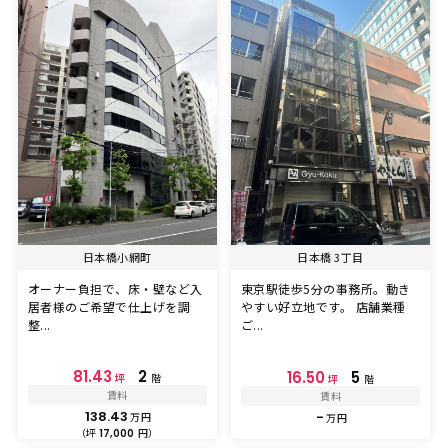
日本橋小網町
日本橋 3丁目
オーナー負担で、床・壁など入
東京駅徒歩5分の事務所。動き
居者様のご希望で仕上げを調
やすい好立地です。 店舗業種
整...
ご...
81.43
2
16.50
5
坪
階
坪
階
賃料
賃料
138.43
-
万円
万円
（坪
円）
17,000