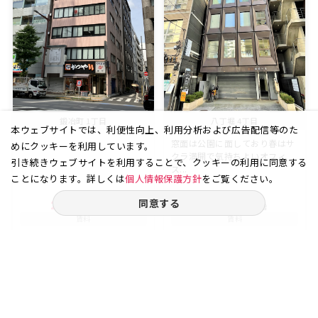
鍛冶町 1丁目
八丁堀 4丁目
本ウェブサイトでは、利便性向上、利用分析および広告配信等のた
窓面は公園に面しており春はサ
めにクッキーを利用しています。
クラ満開で気持ちよいオフィ
引き続きウェブサイトを利用することで、クッキーの利用に同意する
ス...
ことになります。詳しくは
個人情報保護方針
をご覧ください。
同意する
23.60
6
18.94
4
坪
階
坪
階
賃料
賃料
31.86
22.72
万円
万円
（坪
円）
（坪
円）
13,500
12,000