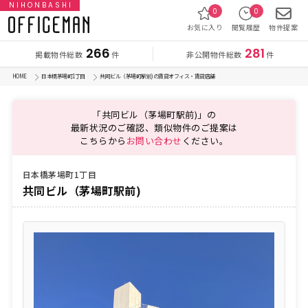
NIHONBASHI
0
0
お気に入り
閲覧履歴
物件提案
266
281
掲載物件総数
非公開物件総数
件
件
HOME
日本橋茅場町1丁目
共同ビル（茅場町駅前)の賃貸オフィス・賃貸店舗
「共同ビル（茅場町駅前)」の
最新状況のご確認、類似物件のご提案は
こちらから
お問い合わせ
ください。
日本橋茅場町1丁目
共同ビル（茅場町駅前)