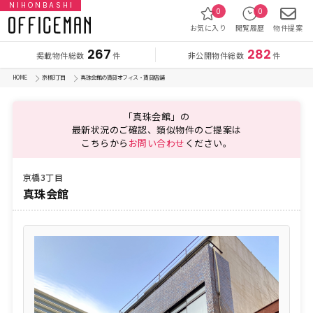
NIHONBASHI
0
0
お気に入り
閲覧履歴
物件提案
267
282
掲載物件総数
非公開物件総数
件
件
HOME
京橋3丁目
真珠会館の賃貸オフィス・賃貸店舗
「真珠会館」の
最新状況のご確認、類似物件のご提案は
こちらから
お問い合わせ
ください。
京橋3丁目
真珠会館