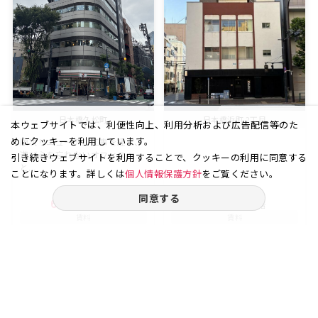
日本橋久松町
日本橋浜町 2丁目
本ウェブサイトでは、利便性向上、利用分析および広告配信等のた
めにクッキーを利用しています。
順次リニューアル工事を経て、
遊び心を忘れないオフィスへ
引き続きウェブサイトを利用することで、クッキーの利用に同意する
と...
ことになります。詳しくは
個人情報保護方針
をご覧ください。
同意する
60.95
3
14.77
3
坪
階
坪
階
賃料
賃料
134.09
18.00
万円
万円
（坪
円）
（坪
円）
22,000
12,196