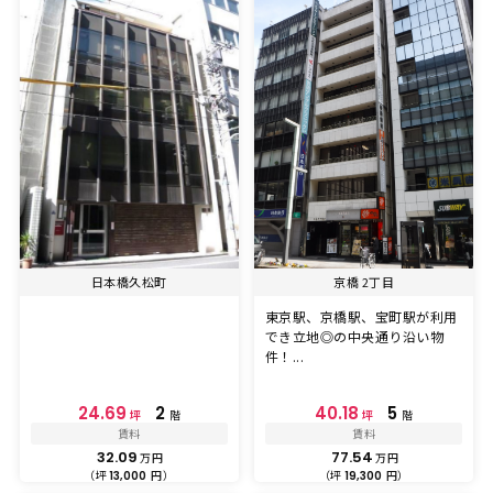
日本橋久松町
京橋 2丁目
東京駅、京橋駅、宝町駅が利用
でき立地◎の中央通り沿い物
件！...
24.69
2
40.18
5
坪
階
坪
階
賃料
賃料
32.09
77.54
万円
万円
（坪
円）
（坪
円）
13,000
19,300