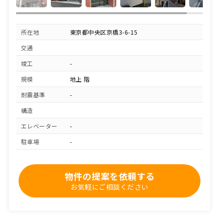
所在地
東京都中央区京橋3-6-15
交通
竣工
-
規模
地上 階
耐震基準
-
構造
エレベーター
-
駐車場
-
物件の提案を依頼する
お気軽にご相談ください