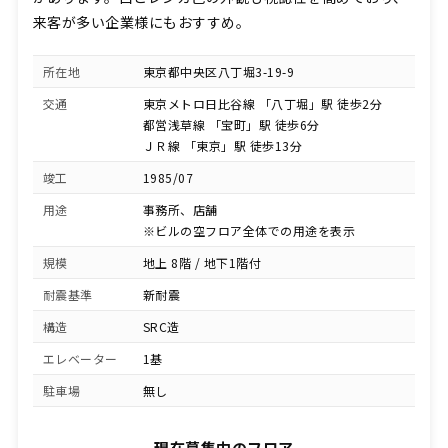
来客が多い企業様にもおすすめ。
所在地
東京都中央区八丁堀3-19-9
交通
東京メトロ日比谷線 「八丁堀」駅 徒歩2分
都営浅草線 「宝町」駅 徒歩6分
ＪＲ線 「東京」駅 徒歩13分
竣工
1985/07
用途
事務所、店舗
※ビルの空フロア全体での用途を表示
規模
地上 8階 / 地下1階付
耐震基準
新耐震
構造
SRC造
エレベーター
1基
駐車場
無し
現在募集中のフロア