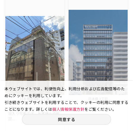
本ウェブサイトでは、利便性向上、利用分析および広告配信等のた
めにクッキーを利用しています。
日本橋蛎殻町 1丁目
日本橋 3丁目
引き続きウェブサイトを利用することで、クッキーの利用に同意する
1階はエントランスホールから
ことになります。詳しくは
個人情報保護方針
をご覧ください。
出入り可能です。お客様への視
認...
同意する