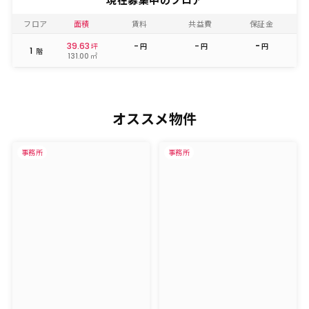
フロア
面積
賃料
共益費
保証金
39.63
-
-
-
坪
円
円
円
1
階
㎡
131.00
オススメ物件
事務所
事務所