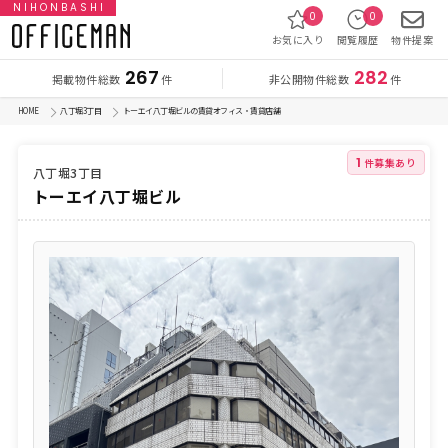
NIHONBASHI
0
0
お気に入り
閲覧履歴
物件提案
267
282
掲載物件総数
非公開物件総数
件
件
HOME
八丁堀3丁目
トーエイ八丁堀ビルの賃貸オフィス・賃貸店舗
1
件募集あり
八丁堀3丁目
トーエイ八丁堀ビル