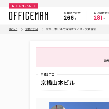
NIHONBASHI
掲載物件総数
非公開物件
266
281
件
件
HOME
京橋3丁目
京橋山本ビルの賃貸オフィス・賃貸店舗
最
京橋3丁目
京橋山本ビル