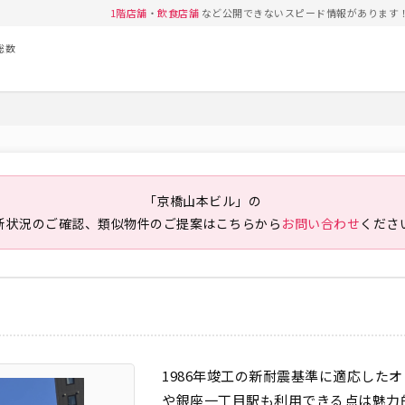
1階店舗
・
飲食店舗
など公開できないスピード情報があります
総数
「京橋山本ビル」の
新状況のご確認、類似物件のご提案は
こちらから
お問い合わせ
くださ
1986年竣工の新耐震基準に適応した
や銀座一丁目駅も利用できる点は魅力