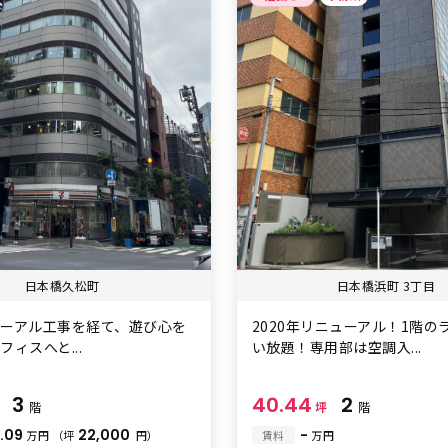
日本橋久松町
日本橋浜町 3丁目
ーアル工事を経て、遊び心を
2020年リニューアル！1階の
ィスへと...
い放題！専用部は空調入...
3
40.44
2
坪
階
坪
階
.09
22,000
-
万円
（坪
円）
賃料
万円