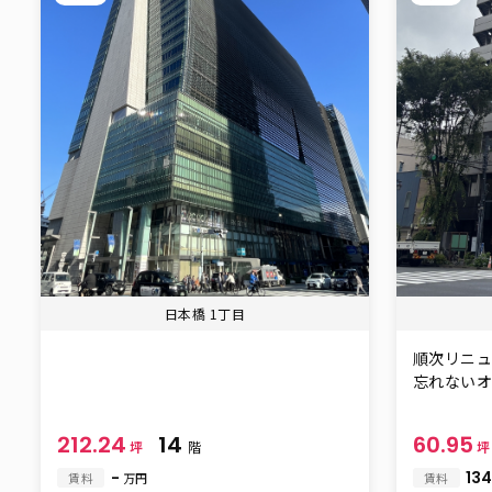
日本橋 1丁目
順次リニュ
忘れないオフ
212.24
14
60.95
坪
階
-
134
賃料
万円
賃料