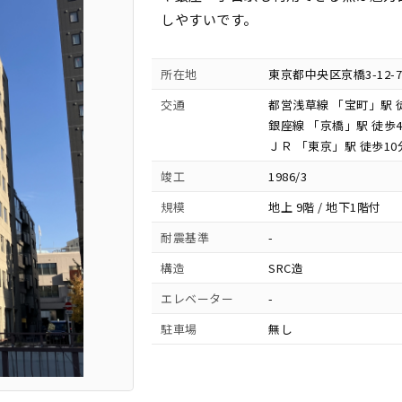
しやすいです。
所在地
東京都中央区京橋3-12-7
交通
都営浅草線 「宝町」駅 
銀座線 「京橋」駅 徒歩
ＪＲ 「東京」駅 徒歩10
竣工
1986/3
規模
地上 9階 / 地下1階付
耐震基準
-
構造
SRC造
エレベーター
-
駐車場
無し