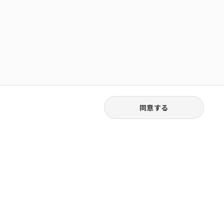
同意する
03-6262-5940
お電話受付｜平日9:30〜18:00