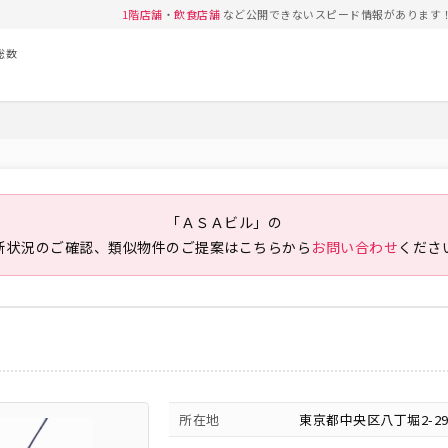
1階店舗
・
飲食店舗
など公開できないスピード情報があります
総数
「ＡＳＡビル」の
新状況のご確認、類似物件のご提案は
こちらから
お問い合わせ
くださ
所在地
東京都中央区八丁堀2-29