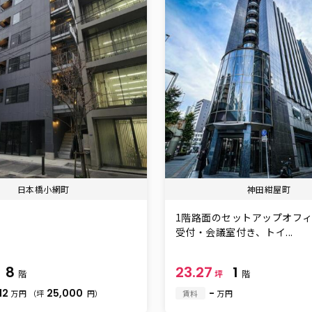
日本橋小網町
神田紺屋町
1階路面のセットアップオフ
受付・会議室付き、トイ...
8
23.27
1
階
坪
階
12
25,000
-
万円
（坪
円）
賃料
万円