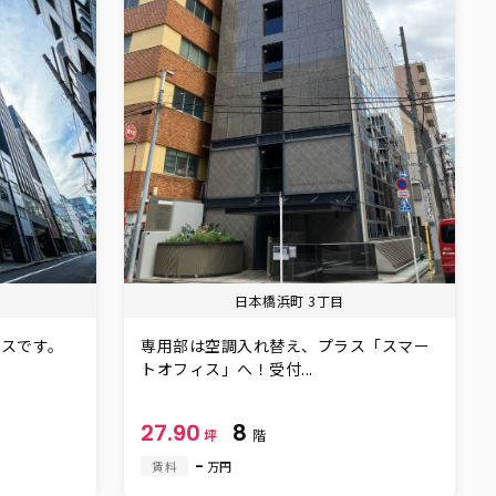
日本橋浜町 3丁目
ィスです。
専用部は空調入れ替え、プラス「スマー
トオフィス」へ！受付...
27.90
8
坪
階
-
賃料
万円