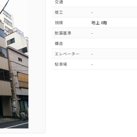
交通
竣工
-
規模
地上 0階
耐震基準
-
構造
エレベーター
-
駐車場
-