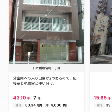
日本橋堀留町 1丁目
貸室内への入り口扉が2つあるので、応
接室と執務室と使い分け...
43.10
7
15.65
坪
階
坪
60.34
14,000
39.
賃料
万円
（坪
円）
賃料