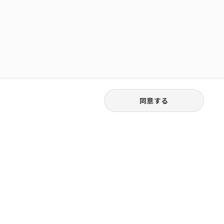
同意する
03-6262-5940
お電話受付｜平日9:30〜18:00