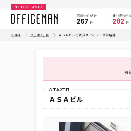
NIHONBASHI
掲載物件総数
非公開物件
267
282
件
件
HOME
八丁堀2丁目
ＡＳＡビルの賃貸オフィス・賃貸店舗
最
八丁堀2丁目
ＡＳＡビル