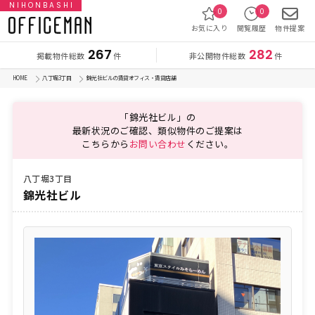
NIHONBASHI
0
0
お気に入り
閲覧履歴
物件提案
267
282
掲載物件総数
非公開物件総数
件
件
HOME
八丁堀3丁目
錦光社ビルの賃貸オフィス・賃貸店舗
「錦光社ビル」の
最新状況のご確認、類似物件のご提案は
こちらから
お問い合わせ
ください。
八丁堀3丁目
錦光社ビル