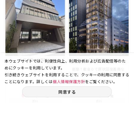
日本橋小伝馬町
日本橋 3丁目
本ウェブサイトでは、利便性向上、利用分析および広告配信等のた
めにクッキーを利用しています。
新築！敷金０で原状回復義務な
引き続きウェブサイトを利用することで、クッキーの利用に同意する
しのフルセットアップオフィ
ス...
ことになります。詳しくは
個人情報保護方針
をご覧ください。
同意する
69.41
4
43.96
12
坪
階
坪
階
賃料
賃料
-
-
万円
万円