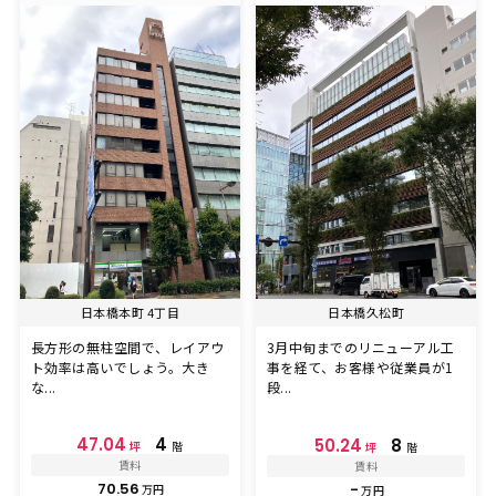
日本橋本町 4丁目
日本橋久松町
長方形の無柱空間で、レイアウ
3月中旬までのリニューアル工
ト効率は高いでしょう。大き
事を経て、お客様や従業員が1
な...
段...
47.04
4
50.24
8
坪
階
坪
階
賃料
賃料
70.56
-
万円
万円